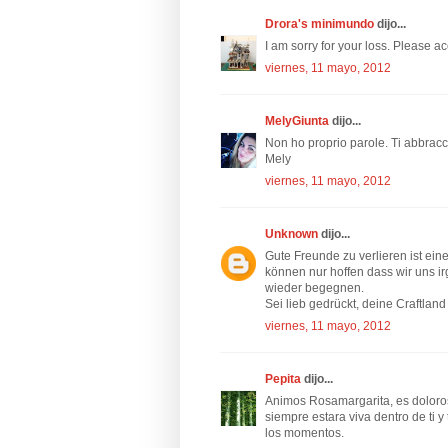
Drora's minimundo
dijo...
I am sorry for your loss. Please a
viernes, 11 mayo, 2012
MelyGiunta
dijo...
Non ho proprio parole. Ti abbracci
Mely
viernes, 11 mayo, 2012
Unknown
dijo...
Gute Freunde zu verlieren ist ein
können nur hoffen dass wir uns 
wieder begegnen.
Sei lieb gedrückt, deine Craftland
viernes, 11 mayo, 2012
Pepita
dijo...
Animos Rosamargarita, es doloros
siempre estara viva dentro de ti 
los momentos.