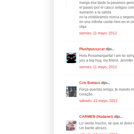
marga esa tarde la pasamos genia
el paseo por el casco antiguo con
sumaron a la salida
no la olvidáramos nunca y segur
en una infinita casita mini en el ci
olga
viernes, 11 mayo, 2012
Plushpussycat
dijo...
Hola Rosamargarita! I am so sorry
you a big hug, my friend. Jennifer
viernes, 11 mayo, 2012
Cris Bottaro
dijo...
Força querida amiga, te mando me
coração.
sábado, 12 mayo, 2012
CARMEN (Hadanet)
dijo...
Lo siento mucho, se que el dolor
Un fuerte abrazo.