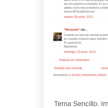
que a ella no le habria gustado v
asi nos querria a nosotras.Tu la 
sabes como era,luchadora y par
besos.MªJosé(lenense)
martes, 05 junio, 2012
*Marianela*
dijo...
Cuando se ama de verdad,la per
en nuestro corazón para siempre
Te quieroooo
Marianela
domingo, 10 junio, 2012
Publicar un comentario
Entrada más reciente
Inici
Suscribirse a:
Enviar comentarios (Atom)
Tema Sencillo. I