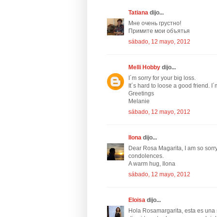
Tatiana
dijo...
Мне очень грустно!
Примите мои объятья
sábado, 12 mayo, 2012
Melli Hobby
dijo...
I´m sorry for your big loss.
It´s hard to loose a good friend. 
Greetings
Melanie
sábado, 12 mayo, 2012
Ilona
dijo...
Dear Rosa Magarita, I am so sorry
condolences.
A warm hug, Ilona
sábado, 12 mayo, 2012
Eloisa
dijo...
Hola Rosamargarita, esta es una s