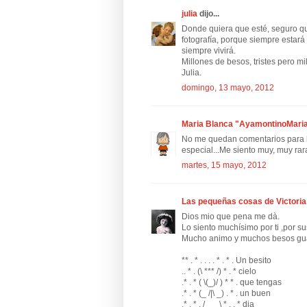
julia
dijo...
Donde quiera que esté, seguro q
fotografía, porque siempre estará
siempre vivirá.
Millones de besos, tristes pero m
Julia.
domingo, 13 mayo, 2012
Maria Blanca "AyamontinoMari
No me quedan comentarios para ha
especial...Me siento muy, muy rar
martes, 15 mayo, 2012
Las pequeñas cosas de Victoria
Dios mio que pena me dà.
Lo siento muchísimo por ti ,por su
Mucho animo y muchos besos gua
** . * . . . . * . * . Un besito
.. * . (\ *** /) * . * cielo
.* . * ( \(_)/ ) * * . que tengas
.* . * (_ /|\ _) . * . un buen
.* . * . /___\ * . . * dia